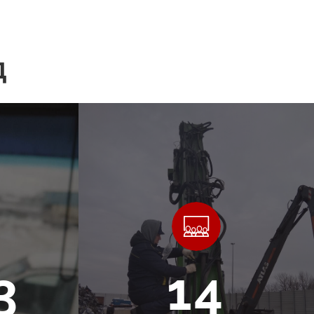
Д
3
14