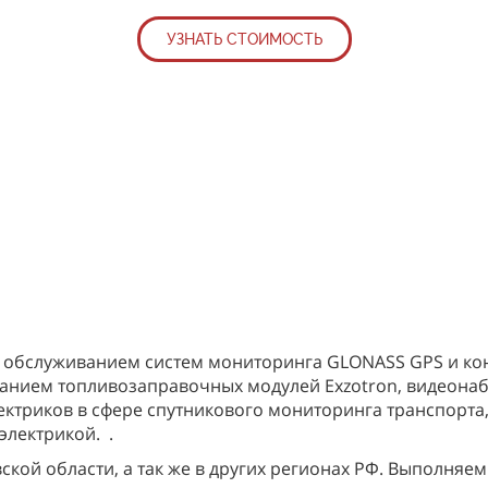
УЗНАТЬ СТОИМОСТЬ
УЗНАТЬ СТОИМОСТЬ
УЗНАТЬ СТОИМОСТЬ
УЗНАТЬ СТОИМОСТЬ
УЗНАТЬ СТОИМОСТЬ
 обслуживанием систем мониторинга GLONASS GPS и кон
ванием топливозаправочных модулей Exzotron, видеона
ектриков в сфере спутникового мониторинга транспорта,
электрикой.
.
кой области, а так же в других регионах РФ. Выполняем