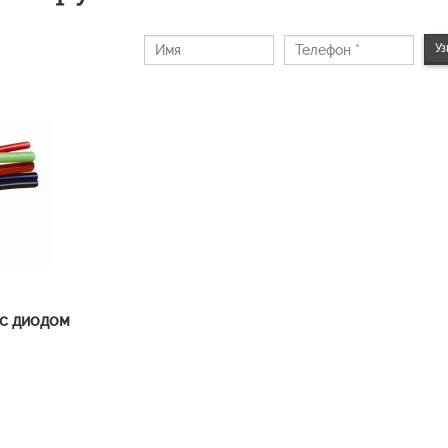
Уз
 с диодом