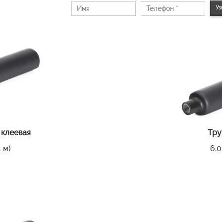
Уз
 клеевая
Тру
 м)
6.0